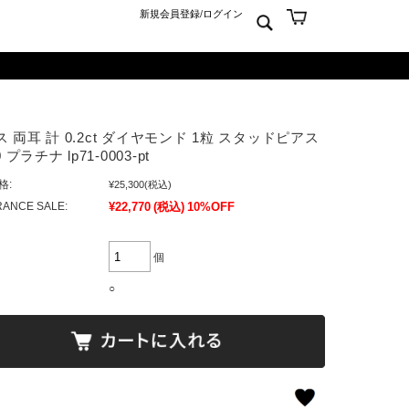
新規会員登録
/
ログイン
ン
ム
er925
よくあるご質問 Q&A
 両耳 計 0.2ct ダイヤモンド 1粒 スタッドピアス
ーチ
アジュエリー
お問合せ
0 プラチナ lp71-0003-pt
クス
ンズジュエリー
格:
¥25,300
(税込)
ン
ディースジュエリー
ANCE SALE:
¥22,770
(税込)
10%OFF
ンキーリング
ャーム
個
○