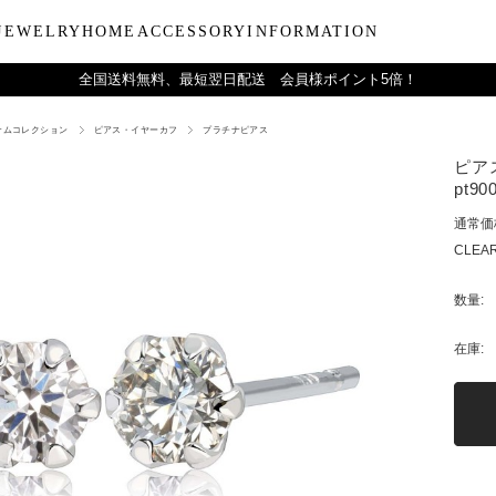
JEWELRY
HOME
ACCESSORY
INFORMATION
全国送料無料、最短翌日配送 会員様ポイント5倍！
ナムコレクション
ピアス・イヤーカフ
プラチナピアス
ーティー
ブルウェア
LARA Christieについて
Collection
バラエティーギフト
インテリア
LARA Christie Style マガジ
Material
デイリーアイテ
Others
Silv
ピアス
ンドクリーム
アグラスタンブラー
会社概要
パールジュエリー
今治タオルギフトセット
リードディフューザー
レディースファッション
PT/プラチナ
ジュエリーポ
ケア用品
ペ
pt90
フ
治タオル
アビアタンブラー
ギフトラッピングサービス
ペンダントトップ
一輪薔薇ギフトセット
天然石
メンズファッション
K18/ゴールド
リップケース
収納ボッ
メ
通常価
アおちょこ
サイトマップ
ネックレスチェーン
テディベアギフトセット
プレゼントギフト
腕時計
ボールペ
レ
CLEAR
ディズニーハワイアン
トラベル
ピ
チ
数量:
在庫: