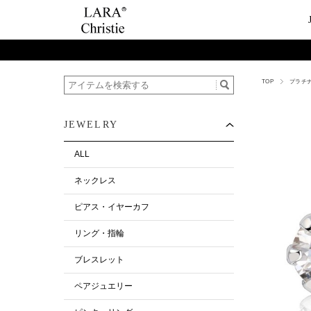
TOP
プラチ
ご利用案内
Category
ビュ
テー
ショップガイド
ネックレス
ハ
ペ
JEWELRY
お支払い・配送について
ピアス・イヤーカ
今
ペ
返品について
リング・指輪
ペ
ALL
お客様の声
ブレスレット
ネックレス
ALL
ピアス・イヤーカフ
リング・指輪
ブレスレット
ペアジュエリー