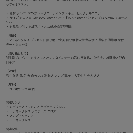
ってもオススメ。
・ 素材 シルバー925(ブラックコーティング) / キュービックジルコニア
・ サイズ クロス 約 16×10×1.8mm / ハート 約 9×7×1mm / バチカン 約 3×2mm / チェーン
50cm
・ 付属品 ブランド純正ボックス/紙袋/品質証明書
【用途】
メンズネックレス プレゼント 贈り物 ご褒美 自分用 普段着 普段使い 通学用 通勤用 旅行
デート お出かけ
【贈り物として】
誕生日プレゼント クリスマス バレンタインデー お返し 卒業祝い 入学祝い 就職祝い 記念
日ギフト
【対象】
男性 彼氏 兄 弟 夫 自分 お友達 知人 メンズ 高校生 大学生 社会人 大人
【年齢】
10代 20代 30代 40代
関連リンク
・
レディースネックレス ラヴァーズ クロス
・
ペアネックレス ラヴァーズ クロス
・
メンズネックレス
・
ペアネックレス
関連記事