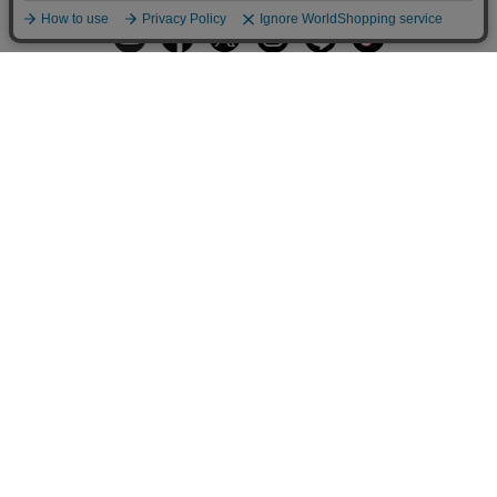
ギフトラッピングサービス
お手入れ方法
メールの配信
会員登録
ヘルプ
オーダーを確認
ご利用案内
お支払い・配送について
返品について
Q&A
お問い合わせ
LARA Christieについて
LARA Christie Style
法人のお客様、プレス・メディアの方
個人情報の取り扱いについて
特定商取引法に関する表示