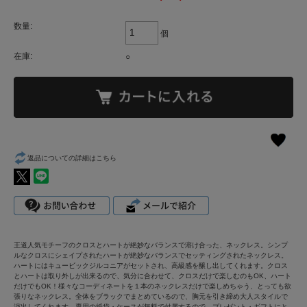
数量:
個
在庫:
○
返品についての詳細はこちら
王道人気モチーフのクロスとハートが絶妙なバランスで溶け合った、ネックレス。シンプ
ルなクロスにシェイプされたハートが絶妙なバランスでセッティングされたネックレス。
ハートにはキュービックジルコニアがセットされ、高級感を醸し出してくれます。クロス
とハートは取り外しが出来るので、気分に合わせて、クロスだけで楽しむのもOK、ハート
だけでもOK！様々なコーディネートを１本のネックレスだけで楽しめちゃう、とっても欲
張りなネックレス。全体をブラックでまとめているので、胸元を引き締め大人スタイルで
演出してくれます。専用の紙袋・ケースが無料で付属するので、プレゼント・ギフトにと