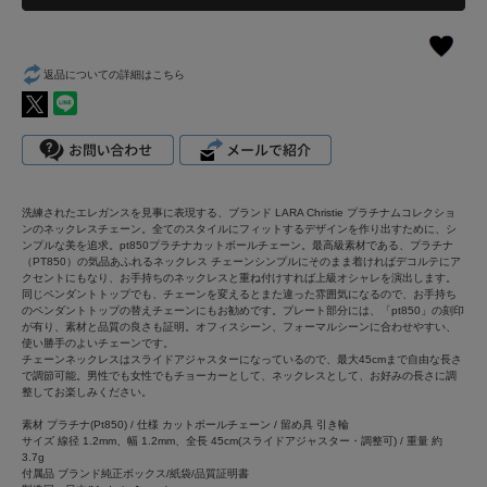
返品についての詳細はこちら
洗練されたエレガンスを見事に表現する、ブランド LARA Christie プラチナムコレクショ
ンのネックレスチェーン。全てのスタイルにフィットするデザインを作り出すために、シ
ンプルな美を追求。pt850プラチナカットボールチェーン。最高級素材である、プラチナ
（PT850）の気品あふれるネックレス チェーンシンプルにそのまま着ければデコルテにア
クセントにもなり、お手持ちのネックレスと重ね付けすれば上級オシャレを演出します。
同じペンダントトップでも、チェーンを変えるとまた違った雰囲気になるので、お手持ち
のペンダントトップの替えチェーンにもお勧めです。プレート部分には、「pt850」の刻印
が有り、素材と品質の良さも証明。オフィスシーン、フォーマルシーンに合わせやすい、
使い勝手のよいチェーンです。
チェーンネックレスはスライドアジャスターになっているので、最大45cmまで自由な長さ
で調節可能。男性でも女性でもチョーカーとして、ネックレスとして、お好みの長さに調
整してお楽しみください。
素材 プラチナ(Pt850) / 仕様 カットボールチェーン / 留め具 引き輪
サイズ 線径 1.2mm、幅 1.2mm、全長 45cm(スライドアジャスター・調整可) / 重量 約
3.7g
付属品 ブランド純正ボックス/紙袋/品質証明書