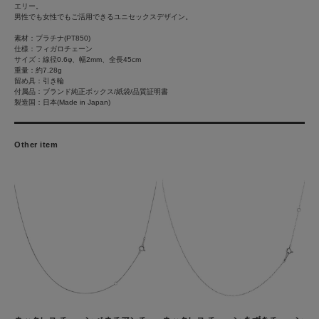
エリー。
男性でも女性でもご活用できるユニセックスデザイン。
素材：プラチナ(PT850)
仕様：フィガロチェーン
サイズ：線径0.6φ、幅2mm、全長45cm
重量：約7.28g
留め具：引き輪
付属品：ブランド純正ボックス/紙袋/品質証明書
製造国：日本(Made in Japan)
Other item