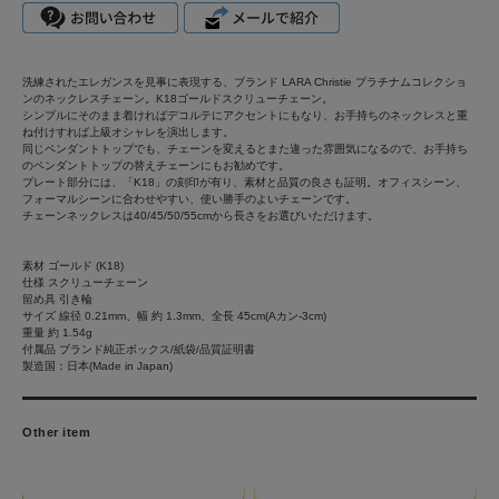
洗練されたエレガンスを見事に表現する、ブランド LARA Christie プラチナムコレクショ
ンのネックレスチェーン。K18ゴールドスクリューチェーン。
シンプルにそのまま着ければデコルテにアクセントにもなり、お手持ちのネックレスと重
ね付けすれば上級オシャレを演出します。
同じペンダントトップでも、チェーンを変えるとまた違った雰囲気になるので、お手持ち
のペンダントトップの替えチェーンにもお勧めです。
プレート部分には、「K18」の刻印が有り、素材と品質の良さも証明。オフィスシーン、
フォーマルシーンに合わせやすい、使い勝手のよいチェーンです。
チェーンネックレスは40/45/50/55cmから長さをお選びいただけます。
素材 ゴールド (K18)
仕様 スクリューチェーン
留め具 引き輪
サイズ 線径 0.21mm、幅 約 1.3mm、全長 45cm(Aカン-3cm)
重量 約 1.54g
付属品 ブランド純正ボックス/紙袋/品質証明書
製造国：日本(Made in Japan)
Other item