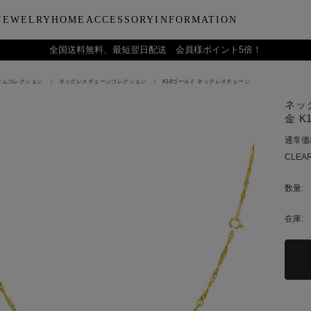
JEWELRY
HOME
ACCESSORY
INFORMATION
全国送料無料、最短翌日配送 会員様ポイント5倍！
ナムコレクション
ネックレスチェーンコレクション
K18ゴールド ネックレスチェーン
ーティー
ブルウェア
LARA Christieについて
Collection
バラエティーギフト
インテリア
LARA Christie Style マガジ
Material
デイリーアイテ
Others
Silv
ネッ
ンドクリーム
アグラスタンブラー
会社概要
パールジュエリー
今治タオルギフトセット
リードディフューザー
レディースファッション
PT/プラチナ
ジュエリーポ
ケア用品
ペ
金 K1
フ
治タオル
アビアタンブラー
ギフトラッピングサービス
ペンダントトップ
一輪薔薇ギフトセット
天然石
メンズファッション
K18/ゴールド
リップケース
収納ボッ
メ
通常価
アおちょこ
サイトマップ
ネックレスチェーン
テディベアギフトセット
プレゼントギフト
腕時計
ボールペ
レ
CLEAR
ディズニーハワイアン
トラベル
ピ
チ
数量:
在庫: