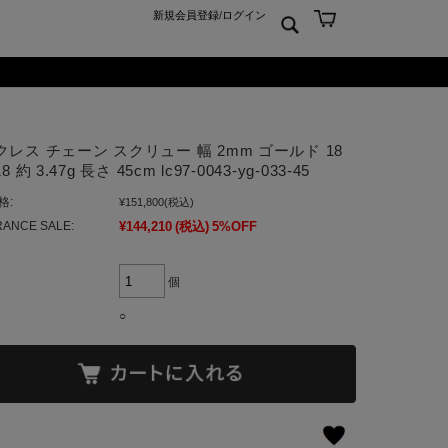
新規会員登録
/
ログイン
ン
ム
er925
よくあるご質問 Q&A
クレス チェーン スクリュー 幅 2mm ゴールド 18
ーチ
アジュエリー
お問合せ
8 約 3.47g 長さ 45cm lc97-0043-yg-033-45
クス
ンズジュエリー
格:
¥151,800
(税込)
ン
ディースジュエリー
ANCE SALE:
¥144,210
(税込)
5%OFF
ンキーリング
ャーム
個
○