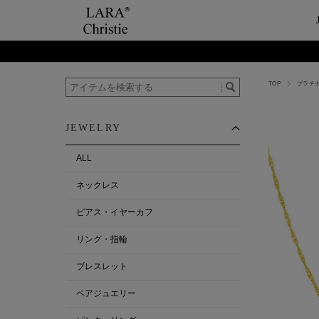
TOP
プラチ
ご利用案内
Category
ビュ
テー
ショップガイド
ネックレス
ハ
ペ
JEWELRY
お支払い・配送について
ピアス・イヤーカ
今
ペ
返品について
リング・指輪
ペ
ALL
お客様の声
ブレスレット
ネックレス
ALL
ピアス・イヤーカフ
リング・指輪
ブレスレット
ペアジュエリー