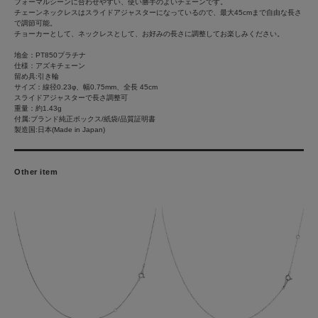
フォーマルシーンに合わせやすい、使い勝手のよいチェーンです。
チェーンネックレスはスライドアジャスターになっているので、最大45cmまで自由な長さ
で調節可能。
チョーカーとして、ネックレスとして、お好みの長さに調整してお楽しみください。
地金：PT850プラチナ
仕様：アズキチェーン
留め具:引き輪
サイズ：線径0.23φ、幅0.75mm、全長 45cm
スライドアジャスターで長さ調整可
重量：約1.43g
付属:ブランド純正ボックス/紙袋/品質証明書
製造国:日本(Made in Japan)
Other item