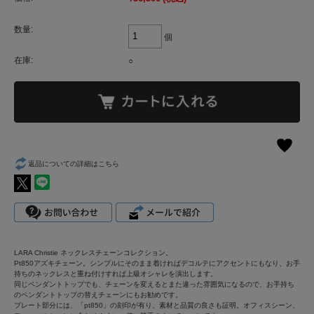
数量:
個
在庫:
○
返品についての詳細はこちら
LARA Christie ネックレスチェーンコレクション。
Pt850アズキチェーン。シンプルにそのまま着ければデコルテにアクセントにもなり、お手
持ちのネックレスと重ね付けすれば上級オシャレを演出します。
同じペンダントトップでも、チェーンを変えるとまた違った雰囲気になるので、お手持ち
のペンダントトップの替えチェーンにもお勧めです。
プレート部分には、「pt850」の刻印が有り、素材と品質の良さも証明。オフィスシーン、