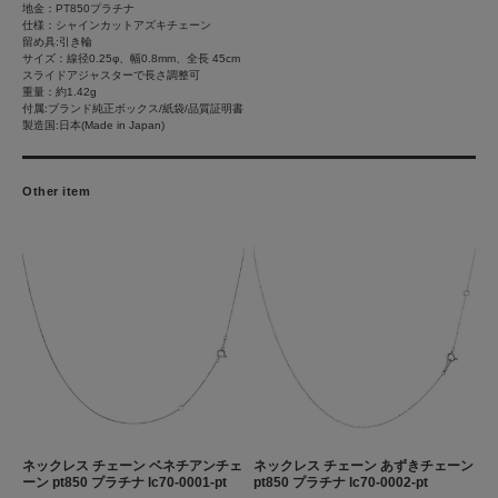
地金：PT850プラチナ
仕様：シャインカットアズキチェーン
留め具:引き輪
サイズ：線径0.25φ、幅0.8mm、全長 45cm
スライドアジャスターで長さ調整可
重量：約1.42g
付属:ブランド純正ボックス/紙袋/品質証明書
製造国:日本(Made in Japan)
Other item
ネックレス チェーン ベネチアンチェ
ネックレス チェーン あずきチェーン
ーン pt850 プラチナ lc70-0001-pt
pt850 プラチナ lc70-0002-pt