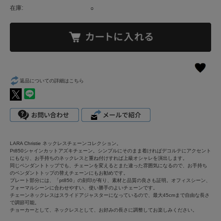
在庫:
○
返品についての詳細はこちら
LARA Christie ネックレスチェーンコレクション。
Pt850シャインカットアズキチェーン。シンプルにそのまま着ければデコルテにアクセント
にもなり、お手持ちのネックレスと重ね付けすれば上級オシャレを演出します。
同じペンダントトップでも、チェーンを変えるとまた違った雰囲気になるので、お手持ち
のペンダントトップの替えチェーンにもお勧めです。
プレート部分には、「pt850」の刻印が有り、素材と品質の良さも証明。オフィスシーン、
フォーマルシーンに合わせやすい、使い勝手のよいチェーンです。
チェーンネックレスはスライドアジャスターになっているので、最大45cmまで自由な長さ
で調節可能。
チョーカーとして、ネックレスとして、お好みの長さに調整してお楽しみください。