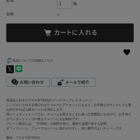
数量:
個
在庫:
○
返品についての詳細はこちら
気品あふれるプラチナ(PT850)のメンズ ネックレス チェーン。
シンプルにそのまま着ければデコルテにアクセントにもなり、お手持ちのネックレスと重
ね付けすれば上級オシャレを演出します。
同じペンダントトップでも、チェーンを変えるとまた違った雰囲気になるので、お手持ち
のペンダントトップの替えチェーンにもお勧めです。
プレート部分には、「PT850」の刻印が有り、素材と品質の良さも証明。
オフィスシーン、フォーマルシーンに合わせやすい、使い勝手のよいチェーンです。
素材：プラチナ(PT850)