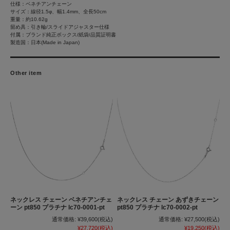
仕様：ベネチアンチェーン
サイズ：線径1.5φ、幅1.4mm、全長50cm
重量：約10.62g
留め具：引き輪/スライドアジャスター仕様
付属：ブランド純正ボックス/紙袋/品質証明書
製造国：日本(Made in Japan)
Other item
ネックレス チェーン ベネチアンチェ
ネックレス チェーン あずきチェーン
ーン pt850 プラチナ lc70-0001-pt
pt850 プラチナ lc70-0002-pt
通常価格:
¥39,600
(税込)
通常価格:
¥27,500
(税込)
¥27,720
(税込)
¥19,250
(税込)