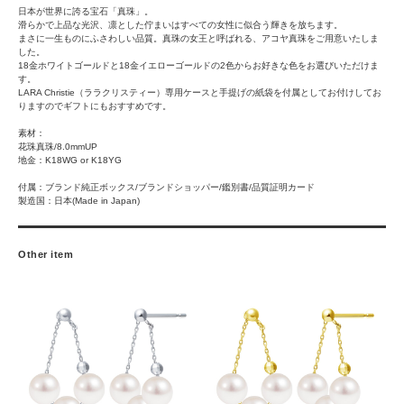
日本が世界に誇る宝石「真珠」。
滑らかで上品な光沢、凛とした佇まいはすべての女性に似合う輝きを放ちます。
まさに一生ものにふさわしい品質。真珠の女王と呼ばれる、アコヤ真珠をご用意いたしま
した。
18金ホワイトゴールドと18金イエローゴールドの2色からお好きな色をお選びいただけま
す。
LARA Christie（ララクリスティー）専用ケースと手提げの紙袋を付属としてお付けしてお
りますのでギフトにもおすすめです。
素材：
花珠真珠/8.0mmUP
地金：K18WG or K18YG
付属：ブランド純正ボックス/ブランドショッパー/鑑別書/品質証明カード
製造国：日本(Made in Japan)
Other item