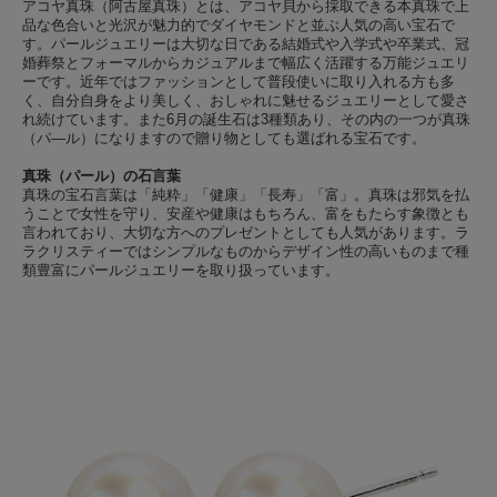
アコヤ真珠（阿古屋真珠）とは、アコヤ貝から採取できる本真珠で上
品な色合いと光沢が魅力的でダイヤモンドと並ぶ人気の高い宝石で
す。パールジュエリーは大切な日である結婚式や入学式や卒業式、冠
婚葬祭とフォーマルからカジュアルまで幅広く活躍する万能ジュエリ
ーです。近年ではファッションとして普段使いに取り入れる方も多
く、自分自身をより美しく、おしゃれに魅せるジュエリーとして愛さ
れ続けています。また6月の誕生石は3種類あり、その内の一つが真珠
（パ―ル）になりますので贈り物としても選ばれる宝石です。
真珠（パール）の石言葉
真珠の宝石言葉は「純粋」「健康」「長寿」「富」。真珠は邪気を払
うことで女性を守り、安産や健康はもちろん、富をもたらす象徴とも
言われており、大切な方へのプレゼントとしても人気があります。ラ
ラクリスティーではシンプルなものからデザイン性の高いものまで種
類豊富にパールジュエリーを取り扱っています。