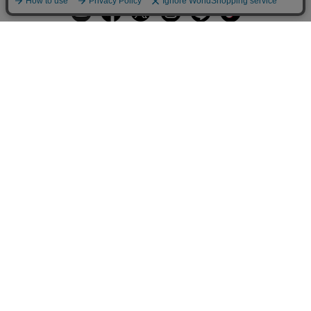
ギフトラッピングサービス
お手入れ方法
メールの配信
会員登録
ヘルプ
オーダーを確認
ご利用案内
お支払い・配送について
返品について
Q&A
お問い合わせ
LARA Christieについて
LARA Christie Style
法人のお客様、プレス・メディアの方
個人情報の取り扱いについて
特定商取引法に関する表示