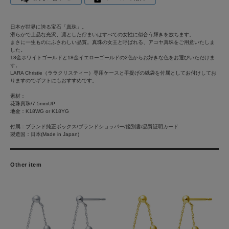
日本が世界に誇る宝石「真珠」。
滑らかで上品な光沢、凛とした佇まいはすべての女性に似合う輝きを放ちます。
まさに一生ものにふさわしい品質。真珠の女王と呼ばれる、アコヤ真珠をご用意いたしま
した。
18金ホワイトゴールドと18金イエローゴールドの2色からお好きな色をお選びいただけま
す。
LARA Christie（ララクリスティー）専用ケースと手提げの紙袋を付属としてお付けしてお
りますのでギフトにもおすすめです。
素材：
花珠真珠/7.5mmUP
地金：K18WG or K18YG
付属：ブランド純正ボックス/ブランドショッパー/鑑別書/品質証明カード
製造国：日本(Made in Japan)
Other item