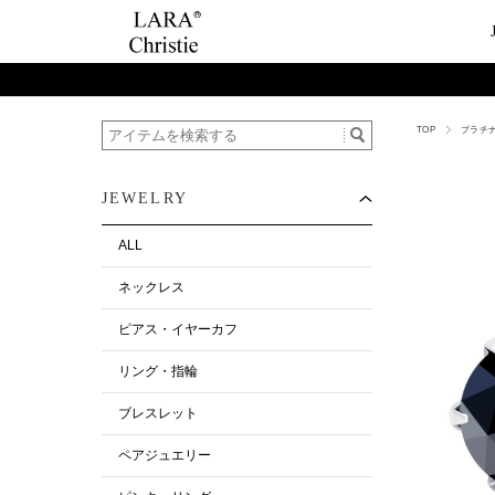
TOP
プラチ
ご利用案内
Category
ビュ
テー
ショップガイド
ネックレス
ハ
ペ
JEWELRY
お支払い・配送について
ピアス・イヤーカ
今
ペ
返品について
リング・指輪
ペ
ALL
お客様の声
ブレスレット
ネックレス
ALL
ピアス・イヤーカフ
リング・指輪
ブレスレット
ペアジュエリー