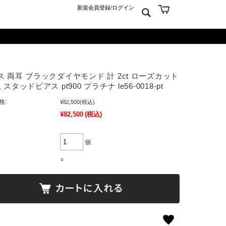
新規会員登録
/
ログイン
ン
ム
er925
よくあるご質問 Q&A
ス 両耳 ブラックダイヤモンド 計 2ct ローズカット
ーチ
アジュエリー
お問合せ
 スタッドピアス pt900 プラチナ le56-0018-pt
クス
ンズジュエリー
格:
¥82,500
(税込)
ン
ディースジュエリー
¥82,500
(税込)
ンキーリング
ャーム
個
○