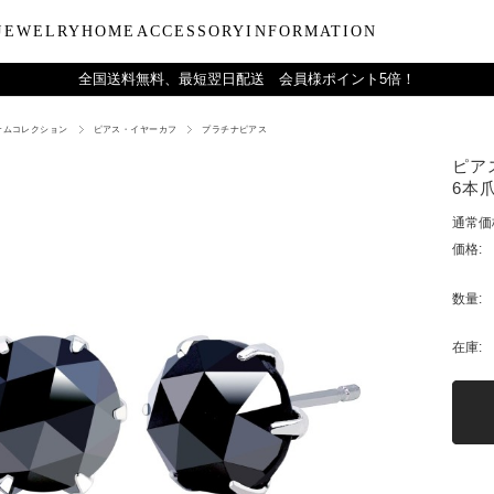
JEWELRY
HOME
ACCESSORY
INFORMATION
全国送料無料、最短翌日配送 会員様ポイント5倍！
ナムコレクション
ピアス・イヤーカフ
プラチナピアス
ーティー
ブルウェア
LARA Christieについて
Collection
バラエティーギフト
インテリア
LARA Christie Style マガジ
Material
デイリーアイテ
Others
Silv
ピア
ンドクリーム
アグラスタンブラー
会社概要
パールジュエリー
今治タオルギフトセット
リードディフューザー
レディースファッション
PT/プラチナ
ジュエリーポ
ケア用品
ペ
6本爪
フ
治タオル
アビアタンブラー
ギフトラッピングサービス
ペンダントトップ
一輪薔薇ギフトセット
天然石
メンズファッション
K18/ゴールド
リップケース
収納ボッ
メ
通常価
アおちょこ
サイトマップ
ネックレスチェーン
テディベアギフトセット
プレゼントギフト
腕時計
ボールペ
レ
価格:
ディズニーハワイアン
トラベル
ピ
チ
数量:
在庫: