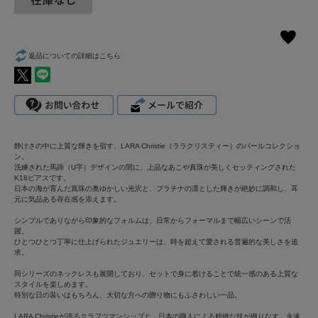
返品についての詳細はこちら
静けさの中に上質な輝きを宿す、LARA Christie（ララクリスティー）のパールコレクショ
ン。
洗練された馬蹄（U字）デザインの間に、上品なあこや真珠が美しくセッティングされた
K18ピアスです。
日本の海が育んだ真珠の奥ゆかしい光沢と、プラチナの凛とした輝きが絶妙に調和し、耳
元に気品ある存在感を添えます。
シンプルでありながら印象的なフォルムは、日常からフォーマルまで幅広いシーンで活
躍。
ひとつひとつ丁寧に仕上げられたジュエリーは、時を超えて愛される普遍的な美しさを追
求。
同シリーズのネックレスも展開しており、セットで身に着けることで統一感のある上質な
スタイルを楽しめます。
特別な日の装いはもちろん、大切な方への贈り物にもふさわしい一品。
LARA Christieが誇るクラフツマンシップと、日本の職人による精緻な技が織りなす、永遠