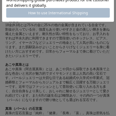
【使用素材の説明】
18金とは
18金(K18)とは75％の金に25％の他の金属が含まれている合金です。
割金が入っている分、強度もあり使いやすさと金の美しい輝きを兼ね
備えた金属といえます。耐久性が高い特性をもっており、お手入れを
すれば半永久的に利用できますので普段使いのネックレス、ピアス、
リング、イヤーカフなどジュエリーの地金として人気が高いものにな
ります。また肌馴染みがよいことからさりげなくジュエリーを身に着
けたい方におすすめです。日常からフォーマルまで身に着けていただ
きたいジュエリーです。
あこや真珠とは
あこや真珠（阿古屋真珠）とは、あこや貝から採取できる本真珠で上
品な色合いと光沢が魅力的でダイヤモンドと並ぶ人気の高い宝石で
す。パールジュエリーは大切な日である結婚式や入学式や卒業式、冠
婚葬祭とフォーマルからカジュアルまで幅広く活躍する万能ジュエリ
ーです。近年ではファッションとして普段使いに取り入れる方も多
く、自分自身をより美しく、おしゃれに魅せるジュエリーとして愛さ
れ続けています。また6月の誕生石は3種類あり、その内の一つが真珠
（パ―ル）になりますので贈り物としても選ばれる宝石です。
真珠（パール）の石言葉
真珠の宝石言葉は「純粋」「健康」「長寿」「富」。真珠は邪気を払