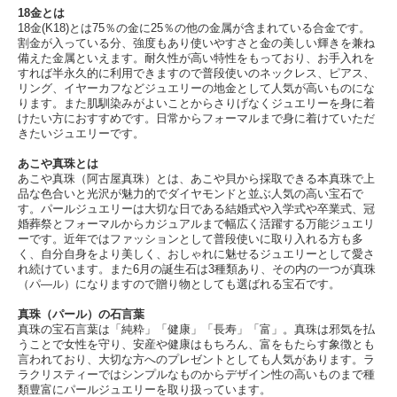
18金とは
18金(K18)とは75％の金に25％の他の金属が含まれている合金です。
割金が入っている分、強度もあり使いやすさと金の美しい輝きを兼ね
備えた金属といえます。耐久性が高い特性をもっており、お手入れを
すれば半永久的に利用できますので普段使いのネックレス、ピアス、
リング、イヤーカフなどジュエリーの地金として人気が高いものにな
ります。また肌馴染みがよいことからさりげなくジュエリーを身に着
けたい方におすすめです。日常からフォーマルまで身に着けていただ
きたいジュエリーです。
あこや真珠とは
あこや真珠（阿古屋真珠）とは、あこや貝から採取できる本真珠で上
品な色合いと光沢が魅力的でダイヤモンドと並ぶ人気の高い宝石で
す。パールジュエリーは大切な日である結婚式や入学式や卒業式、冠
婚葬祭とフォーマルからカジュアルまで幅広く活躍する万能ジュエリ
ーです。近年ではファッションとして普段使いに取り入れる方も多
く、自分自身をより美しく、おしゃれに魅せるジュエリーとして愛さ
れ続けています。また6月の誕生石は3種類あり、その内の一つが真珠
（パ―ル）になりますので贈り物としても選ばれる宝石です。
真珠（パール）の石言葉
真珠の宝石言葉は「純粋」「健康」「長寿」「富」。真珠は邪気を払
うことで女性を守り、安産や健康はもちろん、富をもたらす象徴とも
言われており、大切な方へのプレゼントとしても人気があります。ラ
ラクリスティーではシンプルなものからデザイン性の高いものまで種
類豊富にパールジュエリーを取り扱っています。