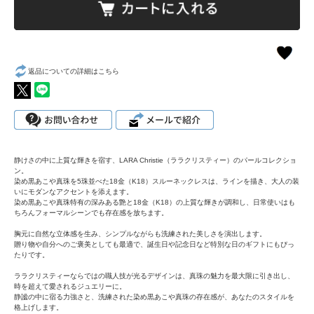
返品についての詳細はこちら
静けさの中に上質な輝きを宿す、LARA Christie（ララクリスティー）のパールコレクショ
ン。
染め黒あこや真珠を5珠並べた18金（K18）スルーネックレスは、ラインを描き、大人の装
いにモダンなアクセントを添えます。
染め黒あこや真珠特有の深みある艶と18金（K18）の上質な輝きが調和し、日常使いはも
ちろんフォーマルシーンでも存在感を放ちます。
胸元に自然な立体感を生み、シンプルながらも洗練された美しさを演出します。
贈り物や自分へのご褒美としても最適で、誕生日や記念日など特別な日のギフトにもぴっ
たりです。
ララクリスティーならではの職人技が光るデザインは、真珠の魅力を最大限に引き出し、
時を超えて愛されるジュエリーに。
静謐の中に宿る力強さと、洗練された染め黒あこや真珠の存在感が、あなたのスタイルを
格上げします。