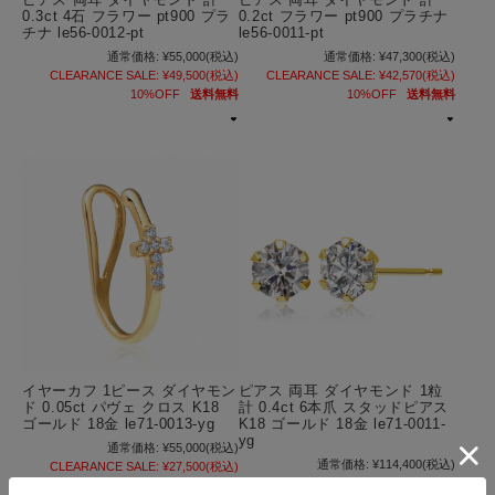
ピアス 両耳 ダイヤモンド 計
ピアス 両耳 ダイヤモンド 計
0.3ct 4石 フラワー pt900 プラ
0.2ct フラワー pt900 プラチナ
チナ le56-0012-pt
le56-0011-pt
通常価格:
¥55,000
(税込)
通常価格:
¥47,300
(税込)
CLEARANCE SALE:
¥49,500
(税込)
CLEARANCE SALE:
¥42,570
(税込)
10%OFF
送料無料
10%OFF
送料無料
イヤーカフ 1ピース ダイヤモン
ピアス 両耳 ダイヤモンド 1粒
ド 0.05ct パヴェ クロス K18
計 0.4ct 6本爪 スタッドピアス
ゴールド 18金 le71-0013-yg
K18 ゴールド 18金 le71-0011-
yg
通常価格:
¥55,000
(税込)
通常価格:
¥114,400
(税込)
CLEARANCE SALE:
¥27,500
(税込)
CLEARANCE SALE:
¥80,080
(税込)
50%OFF
送料無料