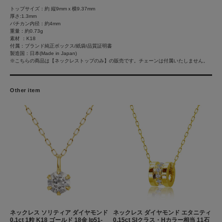
トップサイズ：約 縦9mmｘ横9.37mm
厚さ:1.3mm
バチカン内径：約4mm
重量：約0.73g
素材 ：K18
付属：ブランド純正ボックス/紙袋/品質証明書
製造国：日本(Made in Japan)
※こちらの商品は【ネックレストップのみ】の販売です。チェーンは付属いたしません。
Other item
ネックレス ソリティア ダイヤモンド
ネックレス ダイヤモンド エタニティ
0.1ct 1粒 K18 ゴールド 18金 lp51-
0.15ct SIクラス・Hカラー相当 11石