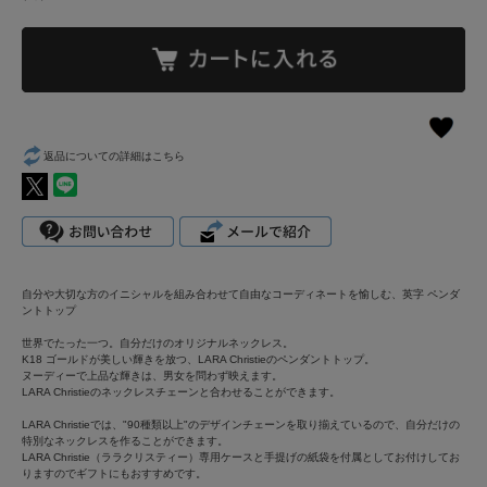
返品についての詳細はこちら
自分や大切な方のイニシャルを組み合わせて自由なコーディネートを愉しむ、英字 ペンダ
ントトップ
世界でたった一つ。自分だけのオリジナルネックレス。
K18 ゴールドが美しい輝きを放つ、LARA Christieのペンダントトップ。
ヌーディーで上品な輝きは、男女を問わず映えます。
LARA Christieのネックレスチェーンと合わせることができます。
LARA Christieでは、"90種類以上"のデザインチェーンを取り揃えているので、自分だけの
特別なネックレスを作ることができます。
LARA Christie（ララクリスティー）専用ケースと手提げの紙袋を付属としてお付けしてお
りますのでギフトにもおすすめです。