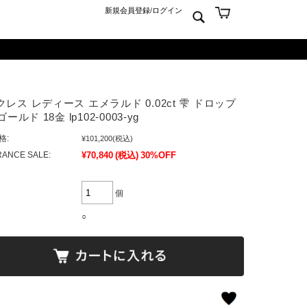
新規会員登録
/
ログイン
ン
ム
er925
よくあるご質問 Q&A
レス レディース エメラルド 0.02ct 雫 ドロップ
ーチ
アジュエリー
お問合せ
ゴールド 18金 lp102-0003-yg
クス
ンズジュエリー
格:
¥101,200
(税込)
ン
ディースジュエリー
ANCE SALE:
¥70,840
(税込)
30%OFF
ンキーリング
ャーム
個
○