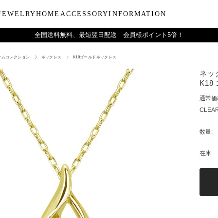
JEWELRY
HOME
ACCESSORY
INFORMATION
全国送料無料、最短翌日配送 会員様ポイント5倍！
ナムコレクション
ネックレス
K18ゴールドネックレス
ーティー
ブルウェア
LARA Christieについて
Collection
バラエティーギフト
インテリア
LARA Christie Style マガジ
Material
デイリーアイテ
Others
Silv
ネック
ンドクリーム
アグラスタンブラー
会社概要
パールジュエリー
今治タオルギフトセット
リードディフューザー
レディースファッション
PT/プラチナ
ジュエリーポ
ケア用品
ペ
K18 
フ
治タオル
アビアタンブラー
ギフトラッピングサービス
ペンダントトップ
一輪薔薇ギフトセット
天然石
メンズファッション
K18/ゴールド
リップケース
収納ボッ
メ
通常価
アおちょこ
サイトマップ
ネックレスチェーン
テディベアギフトセット
プレゼントギフト
腕時計
ボールペ
レ
CLEAR
ディズニーハワイアン
トラベル
ピ
チ
数量:
在庫: