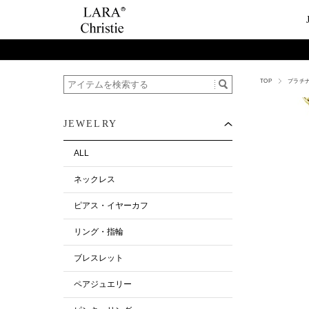
TOP
プラチ
ご利用案内
Category
ビュ
テー
ショップガイド
ネックレス
ハ
ペ
JEWELRY
お支払い・配送について
ピアス・イヤーカ
今
ペ
返品について
リング・指輪
ペ
ALL
お客様の声
ブレスレット
ネックレス
ALL
ピアス・イヤーカフ
リング・指輪
ブレスレット
ペアジュエリー