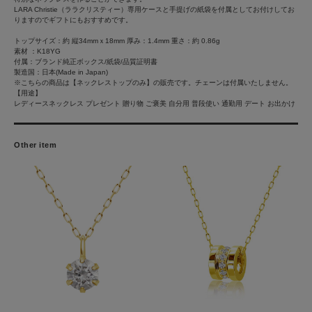
LARA Christie（ララクリスティー）専用ケースと手提げの紙袋を付属としてお付けしてお
りますのでギフトにもおすすめです。
トップサイズ：約 縦34mmｘ18mm 厚み：1.4mm 重さ：約 0.86g
素材 ：K18YG
付属：ブランド純正ボックス/紙袋/品質証明書
製造国：日本(Made in Japan)
※こちらの商品は【ネックレストップのみ】の販売です。チェーンは付属いたしません。
【用途】
レディースネックレス プレゼント 贈り物 ご褒美 自分用 普段使い 通勤用 デート お出かけ
Other item