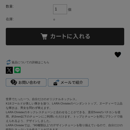
数量:
個
在庫:
○
返品についての詳細はこちら
世界でたった一つ。自分だけのオリジナルネックレス。
K18ゴールドが美しい輝きを放つ、LARA Christieのペンダントトップ。ヌーディーで上品
な輝きは、男女を問わず映えます。
LARA Christieのネックレスチェーンと合わせることができる、直径5mmのバチカンを使
用。約3mm以下のチェーンにご利用いただけます。トップとチェーンを同じブランドで揃
えられるよう、デザインしました。
LARA Christieでは、"90種類以上"のデザインチェーンを取り揃えているので、自分だけの
特別なネックレスを作ることができます。