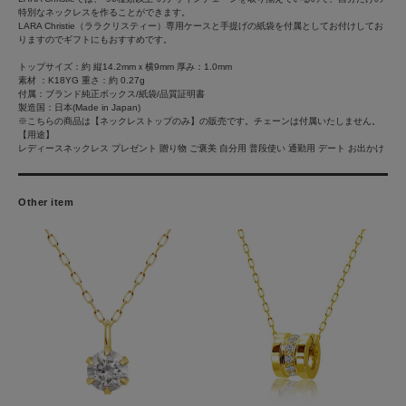
特別なネックレスを作ることができます。
LARA Christie（ララクリスティー）専用ケースと手提げの紙袋を付属としてお付けしてお
りますのでギフトにもおすすめです。
トップサイズ：約 縦14.2mmｘ横9mm 厚み：1.0mm
素材 ：K18YG 重さ：約 0.27g
付属：ブランド純正ボックス/紙袋/品質証明書
製造国：日本(Made in Japan)
※こちらの商品は【ネックレストップのみ】の販売です。チェーンは付属いたしません。
【用途】
レディースネックレス プレゼント 贈り物 ご褒美 自分用 普段使い 通勤用 デート お出かけ
Other item