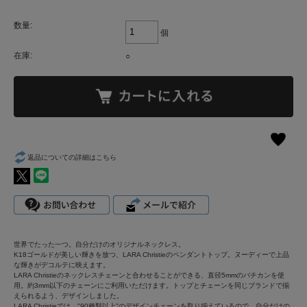
数量:
個
在庫:
○
返品についての詳細はこちら
世界でたった一つ。自分だけのオリジナルネックレス。
K18ゴールドが美しい輝きを放つ、LARA Christieのペンダントトップ。ヌーディーで上品
な輝きがデコルテに映えます。
LARA Christieのネックレスチェーンと合わせることができる、直径5mmのバチカンを使
用。約3mm以下のチェーンにご利用いただけます。トップとチェーンを同じブランドで揃
えられるよう、デザインしました。
LARA Christieでは、"90種類以上"のデザインチェーンを取り揃えているので、自分だけの