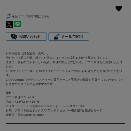
返品についての詳細はこちら
日本が世界に誇る宝石「真珠」。
滑らかで上品な光沢、凛とした佇まいはすべての女性に似合う輝きを放ちます。
まさに一生ものにふさわしい品質。真珠の女王と呼ばれる、アコヤ真珠をご用意いたしま
した。
18金ホワイトゴールドと18金イエローゴールドの2色からお好きな色をお選びいただけま
す。
LARA Christie（ララクリスティー）専用ケースと手提げの紙袋を付属としてお付けしてお
りますのでギフトにもおすすめです。
素材：
アコヤ真珠/5.5mmUP
地金：K18WG or K18YG
サイズ：チェーン長さ最長45cm/スライドアジャスター仕様
付属：ブランド純正ボックス/ブランドショッパー/鑑別書/品質証明カード
製造国：日本(Made in Japan)