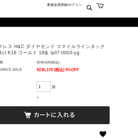
新規会員登録
/
ログイン
ン
ム
er925
よくあるご質問 Q&A
クレス H&C ダイヤモンド スマイルラインネック
ーチ
アジュエリー
お問合せ
ct K18 ゴールド 18金 lp37-0003-yg
クス
ンズジュエリー
格:
¥248,600
(税込)
ン
ディースジュエリー
ANCE SALE:
¥236,170
(税込)
5%OFF
ンキーリング
ャーム
個
○