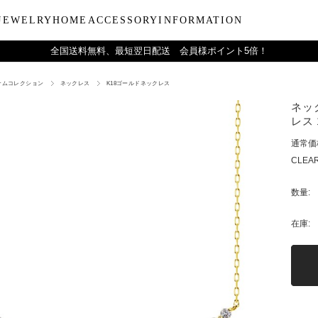
JEWELRY
HOME
ACCESSORY
INFORMATION
全国送料無料、最短翌日配送 会員様ポイント5倍！
ナムコレクション
ネックレス
K18ゴールドネックレス
ーティー
ブルウェア
LARA Christieについて
Collection
バラエティーギフト
インテリア
LARA Christie Style マガジ
Material
デイリーアイテ
Others
Silv
ネッ
ンドクリーム
アグラスタンブラー
会社概要
パールジュエリー
今治タオルギフトセット
リードディフューザー
レディースファッション
PT/プラチナ
ジュエリーポ
ケア用品
ペ
レス 1
フ
治タオル
アビアタンブラー
ギフトラッピングサービス
ペンダントトップ
一輪薔薇ギフトセット
天然石
メンズファッション
K18/ゴールド
リップケース
収納ボッ
メ
通常価
アおちょこ
サイトマップ
ネックレスチェーン
テディベアギフトセット
プレゼントギフト
腕時計
ボールペ
レ
CLEAR
ディズニーハワイアン
トラベル
ピ
チ
数量:
在庫: