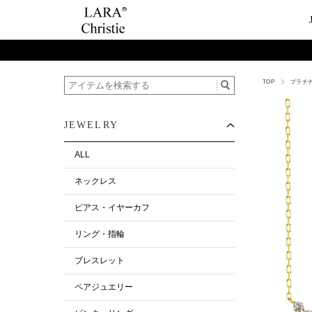
TOP
プラチ
ご利用案内
Category
ビュ
テー
ショップガイド
ネックレス
ハ
ペ
JEWELRY
お支払い・配送について
ピアス・イヤーカ
今
ペ
返品について
リング・指輪
ペ
ALL
お客様の声
ブレスレット
ネックレス
ALL
ピアス・イヤーカフ
リング・指輪
ブレスレット
ペアジュエリー