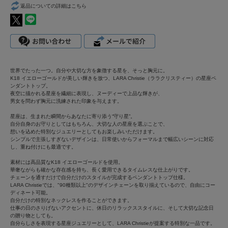
返品についての詳細はこちら
世界でたった一つ。自分や大切な方を象徴する星を、そっと胸元に。
K18 イエローゴールドが美しい輝きを放つ、LARA Christie（ララクリスティー）の星座ペ
ンダントトップ。
夜空に描かれる星座を繊細に表現し、ヌーディーで上品な輝きが、
男女を問わず胸元に洗練された印象を与えます。
星座は、生まれた瞬間からあなたに寄り添う“守り星”。
自分自身のお守りとしてはもちろん、大切な人の星座を選ぶことで、
想いを込めた特別なジュエリーとしてもお楽しみいただけます。
シンプルで主張しすぎないデザインは、日常使いからフォーマルまで幅広いシーンに対応
し、重ね付けにも最適です。
素材には高品質なK18 イエローゴールドを使用。
華奢ながらも確かな存在感を持ち、長く愛用できるタイムレスな仕上がりです。
チェーンを通すだけで自分だけのスタイルが完成するペンダントトップ仕様。
LARA Christieでは、"90種類以上"のデザインチェーンを取り揃えているので、自由にコー
ディネート可能。
自分だけの特別なネックレスを作ることができます。
仕事の日のさりげないアクセントに、休日のリラックススタイルに、そして大切な記念日
の贈り物としても。
自分らしさを表現する星座ジュエリーとして、LARA Christieが提案する特別な一品です。