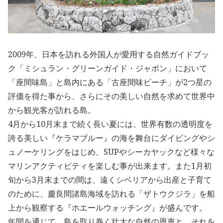
2009年、日本を訪れる外国人が愛用する自然ガイドブッ
ク「ミシュラン・グリーンガイド・ジャポン」において
「座間味島」と島内にある「古座間味ビーチ」が2つ星の
評価を得た事から、さらにその美しい自然を求めて世界中
から観光客が訪れる島。
4月から10月末まで続く長い夏には、世界有数の透明度を
誇る美しい『ケラマブルー』の海を舞台にダイビングやシ
ュノーケリングをはじめ、SUPやシーカヤックなど様々な
マリンアクティビティを楽しむ事が出来ます。また1月初
旬から3月末までの間は、遠くシベリアから出産と子育て
のために、慶良間諸島海域を訪れる「ザトウクジラ」を船
上から観察する『ホエールウォッチング』が盛んです。
年間を通じて、島を取り巻く壮大な自然の恩恵と、それを