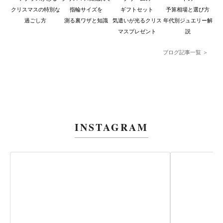
クリスマスの特別な
指輪サイズを
ギフトセット
予算相場と選び方
過ごし方
測る裏ワザと知識
気遣いが光るクリス
年代別ジュエリー解
マスプレゼント
説
ブログ記事一覧 ＞
INSTAGRAM