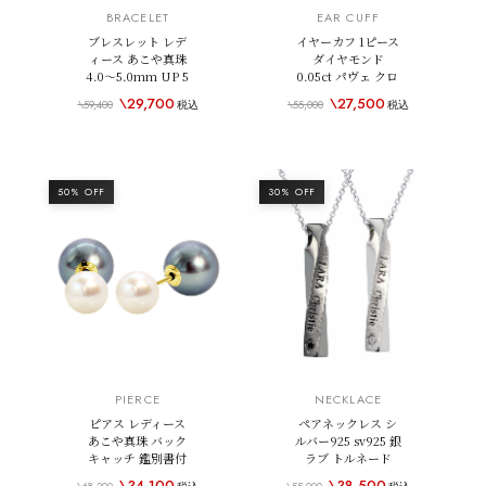
BRACELET
EAR CUFF
ブレスレット レデ
イヤーカフ 1ピース
ィース あこや真珠
ダイヤモンド
4.0～5.0mm UP 5
0.05ct パヴェ クロ
珠 パール 鑑別書付
ス K18 ゴールド 18
\29,700
\27,500
\59,400
税込
\55,000
税込
き K18WG ホワイ
金
トゴールド
50% OFF
30% OFF
PIERCE
NECKLACE
ピアス レディース
ペアネックレス シ
あこや真珠 バック
ルバー925 sv925 銀
キャッチ 鑑別書付
ラブ トルネード
き K18 18金
\34,100
\38,500