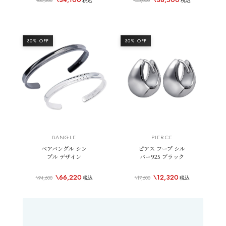
\68,200
税込
\55,000
税込
30% OFF
30% OFF
BANGLE
PIERCE
ペアバングル シン
ピアス フープ シル
プル デザイン
バー925 ブラック
\66,220
\12,320
\94,600
税込
\17,600
税込