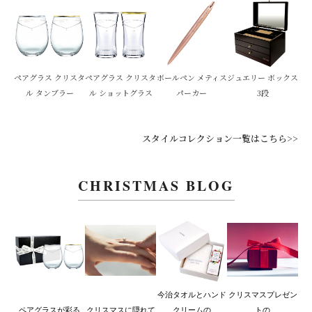
ペアグラス クリスタ
ペアグラス クリスタ
ボールペン メティス
ジュエリー ボックス
ル タンブラー
ル ショットグラス
パーカー
3段
スタイルコレクション一覧はこちら>>
CHRISTMAS BLOG
今治タオルとハンド
クリスマスプレゼン
ペアグラスが彩る
クリスマスに隠れて
クリームの
トの